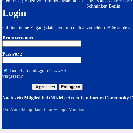
Geburtstag Video von Promis
-
Mabuku - Lustige Videos
-
Free DFB
Schminken Berlin
Login
Gib hier deine Zugangsdaten ein, um dich anzumelden. Bitte achte a
Benutzername:
Passwort:
Dauerhaft einloggen
Passwort
vergessen?
Noch kein Mitglied bei Offizielle Atzen Fan Forum Community
Die Anmeldung dauert nur wenige Minuten!