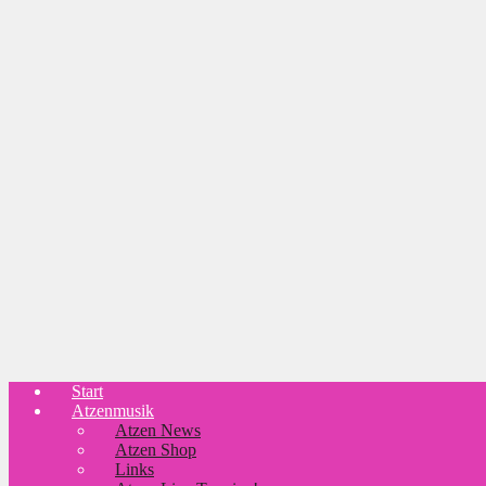
Start
Atzenmusik
Atzen News
Atzen Shop
Links