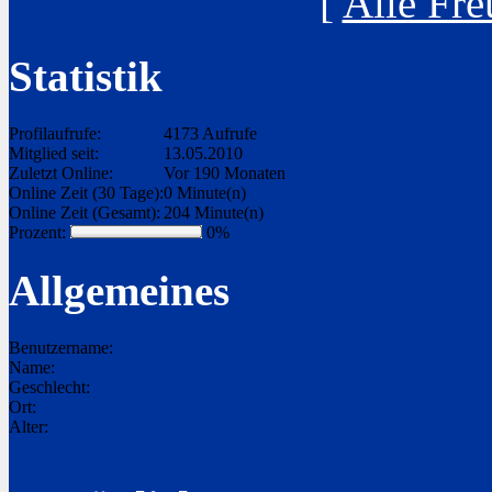
[
Alle Fre
Statistik
Profilaufrufe:
4173 Aufrufe
Mitglied seit:
13.05.2010
Zuletzt Online:
Vor 190 Monaten
Online Zeit (30 Tage):
0 Minute(n)
Online Zeit (Gesamt):
204 Minute(n)
Prozent:
0%
Allgemeines
Benutzername:
Name:
Geschlecht:
Ort:
Alter: