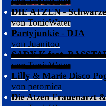
von TonicWater
DIE ATZEN - Schwarze 
von TonicWater
Partyjunkie - DJA
von Juanitoo
SADY K feat. BASSTARD
von TonicWater
Lilly & Marie Disco P
von petomica
Die Atzen Frauenarzt &