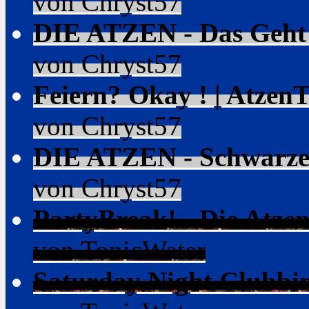
von Chryst57
DIE ATZEN - Das Geht A
von Chryst57
Feiern? Okay ! | Atzen
von Chryst57
DIE ATZEN - Schwarze 
von Chryst57
PartyBreak! - Die Atzen
von TonicWater
Saturday Night Clubbing