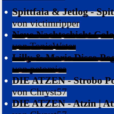
Spittfaia & Jetlog - Spi
von victimripper
Neue Nachtschicht Colog
von TonicWater
Lilly & Marie Disco Pogo
von petomica
DIE ATZEN - Strobo Pop
von Chryst57
DIE ATZEN - Atzin | Atz