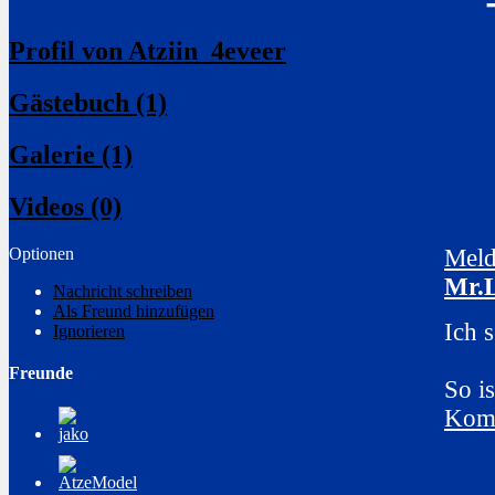
Profil von Atziin_4eveer
Gästebuch (1)
Galerie (1)
Videos (0)
Optionen
Meld
Mr.
Nachricht schreiben
Als Freund hinzufügen
Ich 
Ignorieren
Freunde
So is
Komm