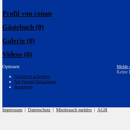
Profil von conan
Gästebuch (0)
Galerie (0)
Videos (0)
Optionen
Melde 
Keine 
Nachricht schreiben
Als Freund hinzufügen
Ignorieren
Impressum
|
Datenschutz
|
Missbrauch melden
|
AGB