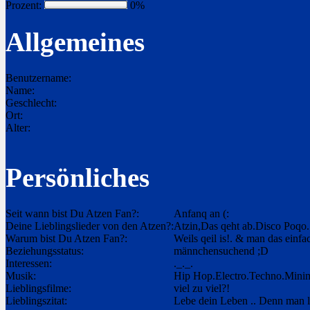
Prozent:
0%
Allgemeines
Benutzername:
Name:
Geschlecht:
Ort:
Alter:
Persönliches
Seit wann bist Du Atzen Fan?:
Anfanq an (:
Deine Lieblingslieder von den Atzen?:
Atzin,Das qeht ab.Disco Poqo
Warum bist Du Atzen Fan?:
Weils qeil is!. & man das einfa
Beziehungsstatus:
männchensuchend ;D
Interessen:
._._.
Musik:
Hip Hop.Electro.Techno.Minima
Lieblingsfilme:
viel zu viel?!
Lieblingszitat:
Lebe dein Leben .. Denn man 