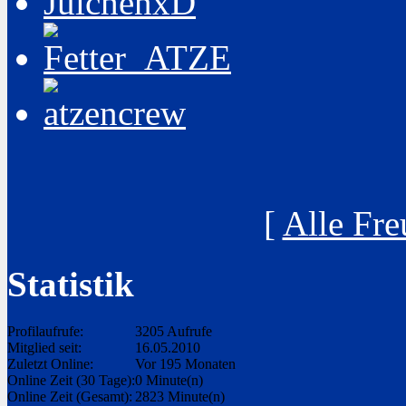
[
Alle Fre
Statistik
Profilaufrufe:
3205 Aufrufe
Mitglied seit:
16.05.2010
Zuletzt Online:
Vor 195 Monaten
Online Zeit (30 Tage):
0 Minute(n)
Online Zeit (Gesamt):
2823 Minute(n)