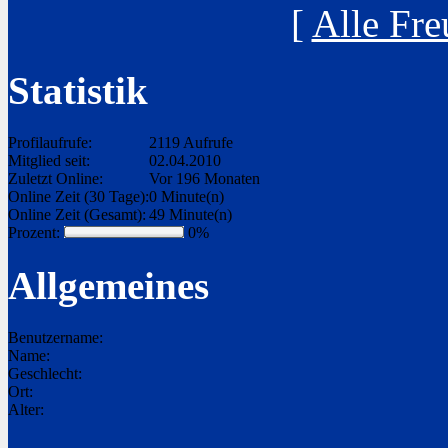
[
Alle Fre
Statistik
Profilaufrufe:
2119 Aufrufe
Mitglied seit:
02.04.2010
Zuletzt Online:
Vor 196 Monaten
Online Zeit (30 Tage):
0 Minute(n)
Online Zeit (Gesamt):
49 Minute(n)
Prozent:
0%
Allgemeines
Benutzername:
Name:
Geschlecht:
Ort:
Alter: