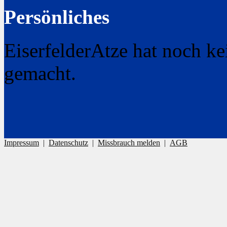
Persönliches
EiserfelderAtze hat noch k
gemacht.
Impressum
|
Datenschutz
|
Missbrauch melden
|
AGB