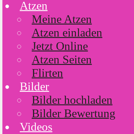
Atzen
Meine Atzen
Atzen einladen
Jetzt Online
Atzen Seiten
Flirten
Bilder
Bilder hochladen
Bilder Bewertung
Videos