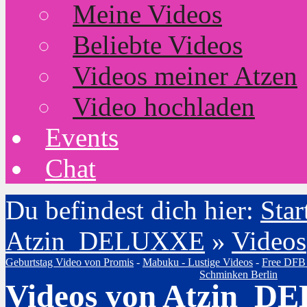
Meine Videos
Beliebte Videos
Videos meiner Atzen
Video hochladen
Events
Chat
Du befindest dich hier:
Star
Atzin_DELUXXE
»
Videos
Geburtstag Video von Promis
-
Mabuku - Lustige Videos
-
Free DFB
Schminken Berlin
Videos von Atzin_