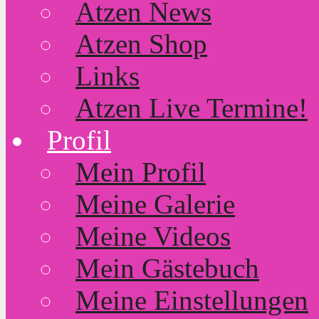
Atzen News
Atzen Shop
Links
Atzen Live Termine!
Profil
Mein Profil
Meine Galerie
Meine Videos
Mein Gästebuch
Meine Einstellungen