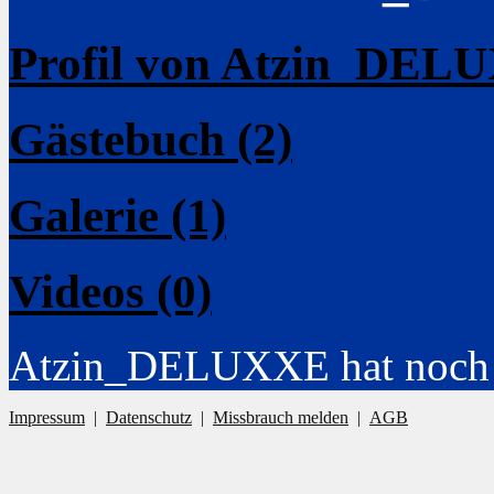
Profil von Atzin_DEL
Gästebuch (2)
Galerie (1)
Videos (0)
Atzin_DELUXXE hat noch k
Impressum
|
Datenschutz
|
Missbrauch melden
|
AGB