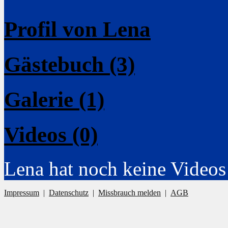
Profil von Lena
Gästebuch (3)
Galerie (1)
Videos (0)
Lena hat noch keine Videos
Impressum
|
Datenschutz
|
Missbrauch melden
|
AGB