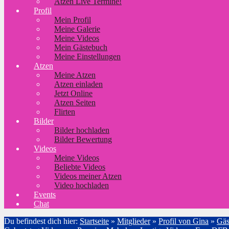
Atzen Live Termine!
Profil
Mein Profil
Meine Galerie
Meine Videos
Mein Gästebuch
Meine Einstellungen
Atzen
Meine Atzen
Atzen einladen
Jetzt Online
Atzen Seiten
Flirten
Bilder
Bilder hochladen
Bilder Bewertung
Videos
Meine Videos
Beliebte Videos
Videos meiner Atzen
Video hochladen
Events
Chat
Du befindest dich hier:
Startseite
»
Mitglieder
»
Profil von Gina
»
Gäs