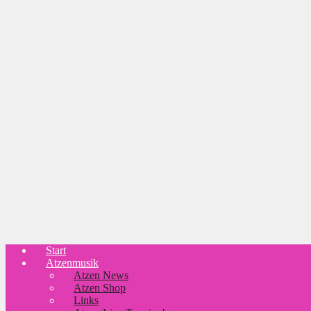
Start
Atzenmusik
Atzen News
Atzen Shop
Links