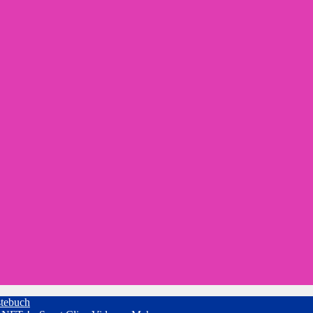
tebuch