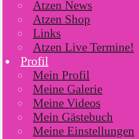
Atzen News
Atzen Shop
Links
Atzen Live Termine!
Profil
Mein Profil
Meine Galerie
Meine Videos
Mein Gästebuch
Meine Einstellungen